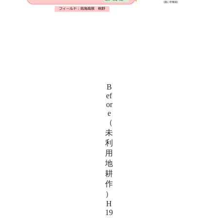
B
ef
or
e
（
未
利
用
地
耕
作
）
H
19