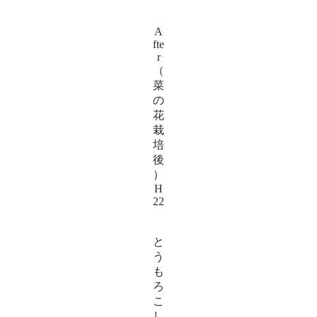
A
fte
r
（
菜
の
花
栽
培
後
）
H
22
と
う
も
ろ
こ
し