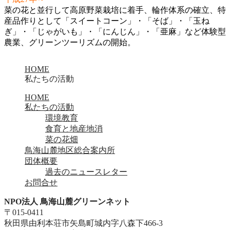
菜の花と並行して高原野菜栽培に着手、輪作体系の確立、特
産品作りとして「スイートコーン」・「そば」・「玉ね
ぎ」・「じゃがいも」・「にんじん」・「亜麻」など体験型
農業、グリーンツーリズムの開始。
HOME
私たちの活動
HOME
私たちの活動
環境教育
食育と地産地消
菜の花畑
鳥海山麓地区総合案内所
団体概要
過去のニュースレター
お問合せ
NPO法人 鳥海山麓グリーンネット
〒015-0411
秋田県由利本荘市矢島町城内字八森下466-3