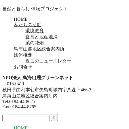
自然と暮らし 体験プロジェクト
HOME
私たちの活動
環境教育
食育と地産地消
菜の花畑
鳥海山麓地区総合案内所
団体概要
過去のニュースレター
お問合せ
NPO法人 鳥海山麓グリーンネット
〒015-0411
秋田県由利本荘市矢島町城内字八森下466-3
鳥海山麓地区総合案内所内
Tel.0184-44-8625
Fax.0184-44-8765
HOME