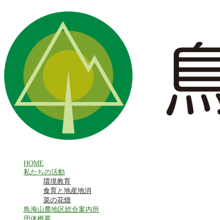
HOME
私たちの活動
環境教育
食育と地産地消
菜の花畑
鳥海山麓地区総合案内所
団体概要